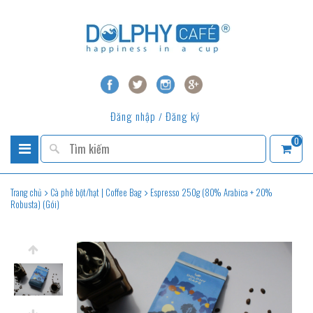
Đăng nhập
Đăng ký
/
0
Trang chủ
Cà phê bột/hạt | Coffee Bag
Espresso 250g (80% Arabica + 20%
Robusta) (Gói)