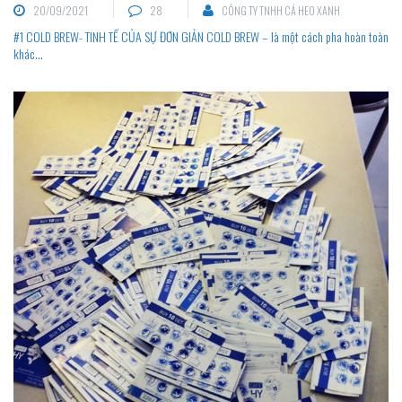
20/09/2021
28
CÔNG TY TNHH CÁ HEO XANH
#1 COLD BREW- TINH TẾ CỦA SỰ ĐƠN GIẢN COLD BREW – là một cách pha hoàn toàn
khác...