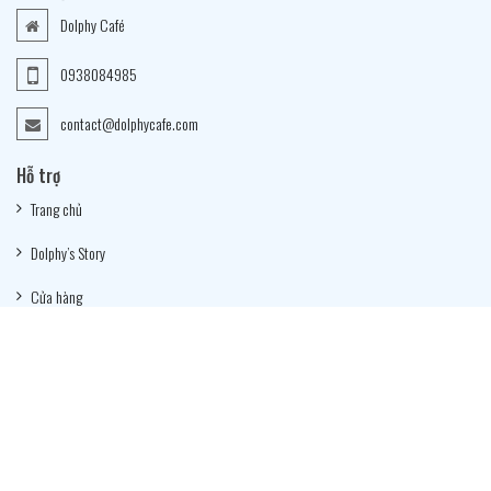
Dolphy Café
0938084985
contact@dolphycafe.com
Hỗ trợ
Trang chủ
Dolphy’s Story
Cửa hàng
Menu
Giao hàng
Tin tức
Tuyển dụng