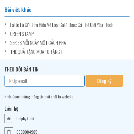
Bài viết khác
Latte Là Gì? Tìm Hiểu Về Loại Café Được Cả Thế Giới Yêu Thích
GREEN STAMP
SERIES MỖI NGÀY MỘT CÁCH PHA
THẺ QUÀ TẶNG MUA 10 TẶNG 1
THEO DÕI BẢN TIN
Đăng ký
Nhận được những thông tin mới nhất từ website
Liên hệ
Dolphy Café
0938084985