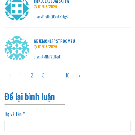
JMKLCEAESOAYSXTIW
01/07/2026
uismWpyffnQLVuEXHgS
GBJEMCNLFPSTROQMZU
01/07/2026
olsxIfAMIMfZUNpF
1
2
3
...
10
Để lại bình luận
Họ và tên *