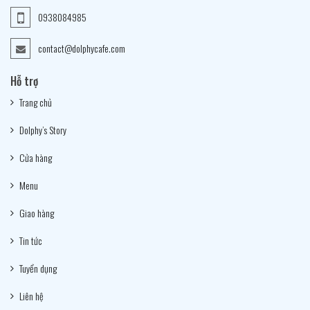
0938084985
contact@dolphycafe.com
Hỗ trợ
Trang chủ
Dolphy’s Story
Cửa hàng
Menu
Giao hàng
Tin tức
Tuyển dụng
Liên hệ