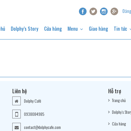
Đăng
chủ
Dolphy’s Story
Cửa hàng
Menu
Giao hàng
Tin tức
Liên hệ
Hỗ trợ
Trang chủ
Dolphy Café
Dolphy’s Stor
0938084985
Cửa hàng
contact@dolphycafe.com