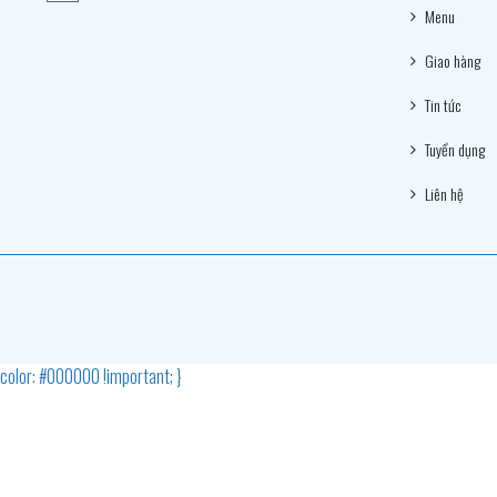
Menu
Giao hàng
Tin tức
Tuyển dụng
Liên hệ
 { color: #000000 !important; }