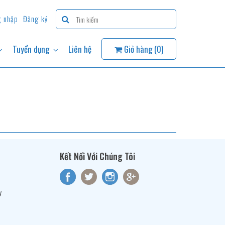
 nhập
Đăng ký
Tuyển dụng
Liên hệ
Giỏ hàng (
0
)
Kết Nối Với Chúng Tôi
y