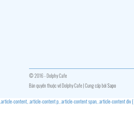
© 2016 - Dolphy Cafe
Bản quyền thuộc về Dolphy Cafe | Cung cấp bởi
Sapo
.article-content, .article-content p, .article-content span, .article-content div