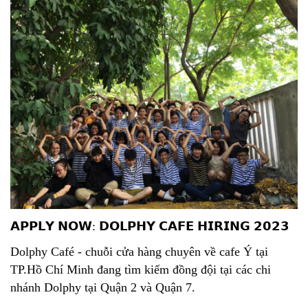
𝗔𝗣𝗣𝗟𝗬
𝗡𝗢𝗪
:
𝗗𝗢𝗟𝗣𝗛𝗬
𝗖𝗔𝗙𝗘
𝗛𝗜𝗥𝗜𝗡𝗚
𝟮𝟬𝟮𝟯
Dolphy Café - chuỗi cửa hàng chuyên về cafe Ý tại
TP.Hồ Chí Minh đang tìm kiếm đồng đội tại các chi
nhánh Dolphy tại Quận 2 và Quận 7.