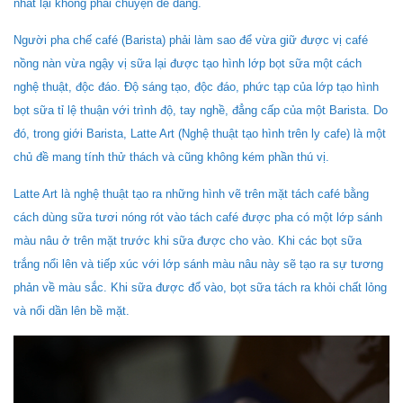
nhất lại không phải chuyện dễ dàng.
Người pha chế café (Barista) phải làm sao để vừa giữ được vị café
nồng nàn vừa ngậy vị sữa lại được tạo hình lớp bọt sữa một cách
nghệ thuật, độc đáo. Độ sáng tạo, độc đáo, phức tạp của lớp tạo hình
bọt sữa tỉ lệ thuận với trình độ, tay nghề, đẳng cấp của một Barista. Do
đó, trong giới Barista, Latte Art (Nghệ thuật tạo hình trên ly cafe) là một
chủ đề mang tính thử thách và cũng không kém phần thú vị.
Latte Art là nghệ thuật tạo ra những hình vẽ trên mặt tách café bằng
cách dùng sữa tươi nóng rót vào tách café được pha có một lớp sánh
màu nâu ở trên mặt trước khi sữa được cho vào. Khi các bọt sữa
trắng nổi lên và tiếp xúc với lớp sánh màu nâu này sẽ tạo ra sự tương
phản về màu sắc. Khi sữa được đổ vào, bọt sữa tách ra khỏi chất lỏng
và nổi dần lên bề mặt.