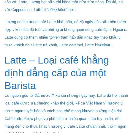
còn với Latte, lượng bọt sữa chỉ bằng một nửa sữa nóng. Do đó, so
với Cappuccino, Latte ít “
bồng bềnh
” hơn.
Lượng cafein trong café Latte khá thấp, có độ ngậy của sữa nên thích
hợp với nhiều độ tuổi và những ai không quen uống café đậm. Ngoài ra,
Latte cũng có thêm nhiều “
phiên bản
” hấp dẫn khác tùy theo khẩu vị
thực khách như Latte trà xanh, Latte caramel, Latte Hazelnut…
Latte – Loại café khẳng
định đẳng cấp của một
Barista
Có nguồn gốc từ đất nước Ý xa xôi nhưng ngày nay, Latte đã trở thành
loại café được ưa chuộng khắp thế giới, kể cả Việt Nam vì hương vị
thơm ngon tuyệt hảo và cách pha chế mang khuynh hướng hiện đại.
Café Latte được phục vụ phổ biến ở nhiều quán café tuy nhiên, để
mang đến cho thực khách hương vị café Latte chuẩn nhất, thơm ngon