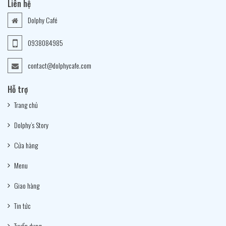
Liên hệ
Dolphy Café
0938084985
contact@dolphycafe.com
Hỗ trợ
Trang chủ
Dolphy’s Story
Cửa hàng
Menu
Giao hàng
Tin tức
Tuyển dụng