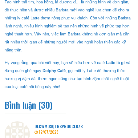
Tạo hình trái tim, hoa hồng, lá dương xỉ… là những hình vẽ đơn giản,
dễ thực hiện và được nhiều Barista mới vào nghề lựa chọn để cho ra
những ly café Latte thơm nồng phục vụ khách. Còn với những Barista
lành nghề, nhiều kinh nghiệm sẽ tạo nên những hình vẽ phức tạp hơn,
nghệ thuật hơn. Vậy nên, việc làm Barista không hề đơn giản mà cần
rất nhiều thời gian để những người mới vào nghề hoàn thiện các kỹ
năng trên.
Hy vọng rằng, qua bài viết này, bạn sẽ hiểu hơn về café
Latte là gì
và
đừng quên ghé ngay
Dolphy Café
, gọi một ly Latte để thưởng thức
hương vị đậm đà, thơm ngon cũng như tạo hình đậm chất nghệ thuật
của loại café nổi tiếng này nhé!
Bình luận (30)
DLCWMDSQTNSPRGOCLRZB
12/07/2026