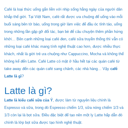
Café là loại thức uống gắn liền với nhịp sống hằng ngày của người dân
khắp thế giới. Tại Việt Nam, café rất được ưa chuộng để uống vào mỗi
buổi sáng bên tờ báo, uống trong giờ làm việc để đầu óc tỉnh táo, uống
trong những lần gặp gỡ đối tác, bạn bè để câu chuyện thêm phần hứng
khởi… Bên cạnh những loại café đen, café sữa truyền thống thì vẫn có
những loại café khác mang tính nghệ thuật cao hơn, được nhiều thực
khách, nhất là giới trẻ ưa chuộng như Cappuccino, Mocha và không thể
không kể đến Latte. Café Latte có mặt ở hầu hết tại các quán café từ
take away đến các quán café sang chảnh, các nhà hàng… Vậy
café
Latte là gì
?
Latte là gì?
Latte là kiểu café sữa của Ý
, được làm từ nguyên liệu chính là
Espresso và sữa, trong đó Espresso chiếm 1/3, sữa nóng chiếm 1/3 và
1/3 còn lại là bọt sữa. Điều đặc biệt để tạo nên một ly Latte hấp dẫn đó
chính là lớp bọt sữa được tạo hình nghệ thuật.