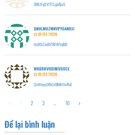
SMLtFqDYtTCLgoBjaS
QNHLMUZMNVPYOANHJJ
01/07/2026
tAdXXZmBVTKFWVqMh
WRBRRVHDIMIVXOCE
01/07/2026
QxWnqoJXIhUrBMktVeffaE
1
2
3
...
10
Để lại bình luận