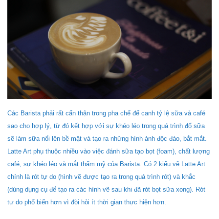
Các Barista phải rất cẩn thận trong pha chế để canh tỷ lệ sữa và café
sao cho hợp lý, từ đó kết hợp với sự khéo léo trong quá trình đổ sữa
sẽ làm sữa nổi lên bề mặt và tạo ra những hình ảnh độc đáo, bắt mắt.
Latte Art phụ thuộc nhiều vào việc đánh sữa tạo bọt (foam), chất lượng
café, sự khéo léo và mắt thẩm mỹ của Barista. Có 2 kiểu vẽ Latte Art
chính là rót tự do (hình vẽ được tạo ra trong quá trình rót) và khắc
(dùng dụng cụ để tạo ra các hình vẽ sau khi đã rót bọt sữa xong). Rót
tự do phổ biến hơn vì đòi hỏi ít thời gian thực hiện hơn.